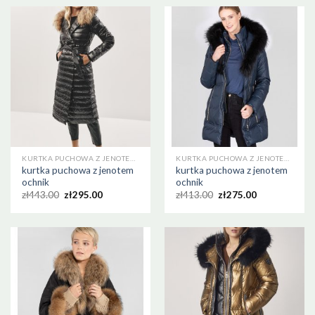
KURTKA PUCHOWA Z JENOTEM OCHNIK
KURTKA PUCHOWA Z JENOTEM OCHNIK
kurtka puchowa z jenotem
kurtka puchowa z jenotem
ochnik
ochnik
zł
443.00
zł
295.00
zł
413.00
zł
275.00