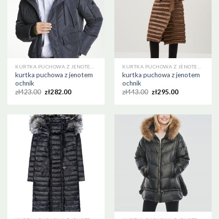
KURTKA PUCHOWA Z JENOTEM OCHNIK
KURTKA PUCHOWA Z JENOTEM OCHNIK
kurtka puchowa z jenotem
kurtka puchowa z jenotem
ochnik
ochnik
zł
423.00
zł
282.00
zł
443.00
zł
295.00