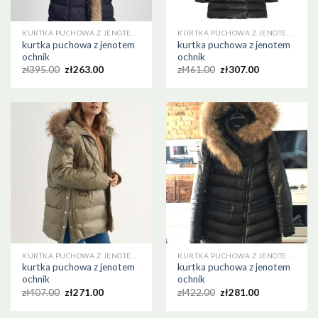
KURTKA PUCHOWA Z JENOTEM OCHNIK
KURTKA PUCHOWA Z JENOTEM OCHNIK
kurtka puchowa z jenotem
kurtka puchowa z jenotem
ochnik
ochnik
zł
395.00
zł
263.00
zł
461.00
zł
307.00
KURTKA PUCHOWA Z JENOTEM OCHNIK
KURTKA PUCHOWA Z JENOTEM OCHNIK
kurtka puchowa z jenotem
kurtka puchowa z jenotem
ochnik
ochnik
zł
407.00
zł
271.00
zł
422.00
zł
281.00