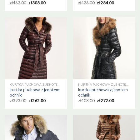
zł
462.00
zł
308.00
zł
426.00
zł
284.00
KURTKA PUCHOWA Z JENOTEM OCHNIK
KURTKA PUCHOWA Z JENOTEM OCHNIK
kurtka puchowa z jenotem
kurtka puchowa z jenotem
ochnik
ochnik
zł
393.00
zł
262.00
zł
408.00
zł
272.00