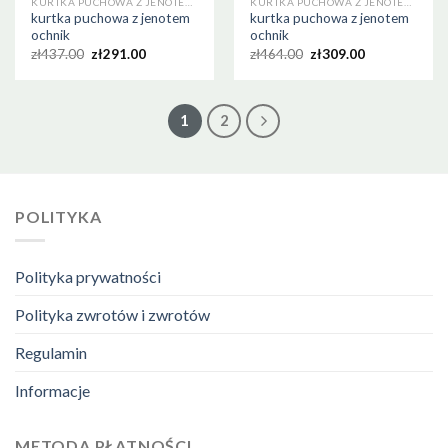
KURTKA PUCHOWA Z JENOTEM OCHNIK
KURTKA PUCHOWA Z JENOTEM OCHNIK
kurtka puchowa z jenotem
kurtka puchowa z jenotem
ochnik
ochnik
zł
437.00
zł
291.00
zł
464.00
zł
309.00
1
2
POLITYKA
Polityka prywatności
Polityka zwrotów i zwrotów
Regulamin
Informacje
METODA PŁATNOŚCI