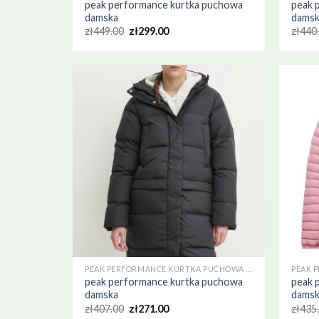
peak performance kurtka puchowa
peak 
damska
dams
zł
449.00
zł
299.00
zł
440
PEAK PERFORMANCE KURTKA PUCHOWA DAMSKA
peak performance kurtka puchowa
peak 
damska
dams
zł
407.00
zł
271.00
zł
435