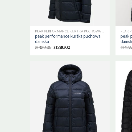
PEAK PERFORMANCE KURTKA PUCHOWA DAMSKA
peak performance kurtka puchowa
peak 
damska
dams
zł
420.00
zł
280.00
zł
422