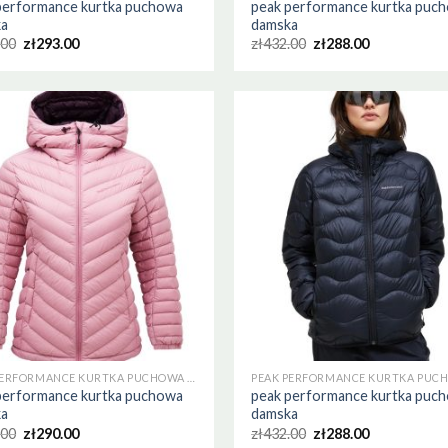
performance kurtka puchowa
peak performance kurtka puc
ka
damska
.00
zł
293.00
zł
432.00
zł
288.00
PEAK PERFORMANCE KURTKA PUCHOWA DAMSKA
performance kurtka puchowa
peak performance kurtka puc
ka
damska
.00
zł
290.00
zł
432.00
zł
288.00