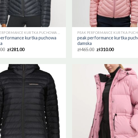
PEAK PERFORMANCE KURTKA PUCHOWA DAMSKA
performance kurtka puchowa
peak performance kurtka puc
ka
damska
.00
zł
281.00
zł
465.00
zł
310.00