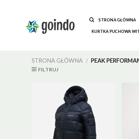
Skip
to
content
STRONA GŁÓWNA
KURTKA PUCHOWA WI
STRONA GŁÓWNA
/
PEAK PERFORMA
FILTRUJ