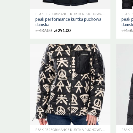
PEAK PERFORMANCE KURTKA PUCHOWA DAMSKA
peak performance kurtka puchowa
peak 
damska
dams
zł
437.00
zł
291.00
zł
458
PEAK PERFORMANCE KURTKA PUCHOWA DAMSKA