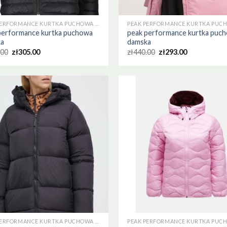
PEAK PERFORMANCE KURTKA PUCHOWA DAMSKA
performance kurtka puchowa
peak performance kurtka puc
ka
damska
.00
zł
305.00
zł
440.00
zł
293.00
PEAK PERFORMANCE KURTKA PUCHOWA DAMSKA