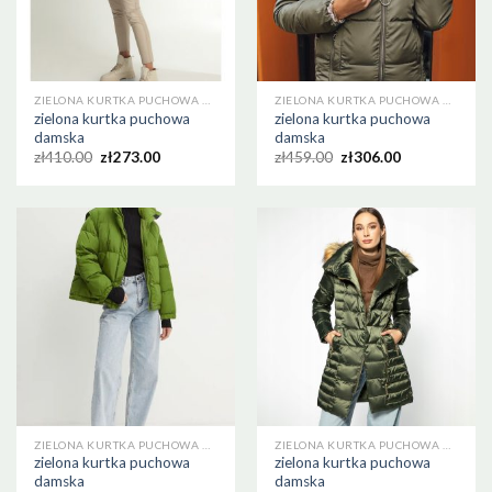
ZIELONA KURTKA PUCHOWA DAMSKA
ZIELONA KURTKA PUCHOWA DAMSKA
zielona kurtka puchowa
zielona kurtka puchowa
damska
damska
zł
410.00
zł
273.00
zł
459.00
zł
306.00
ZIELONA KURTKA PUCHOWA DAMSKA
ZIELONA KURTKA PUCHOWA DAMSKA
zielona kurtka puchowa
zielona kurtka puchowa
damska
damska