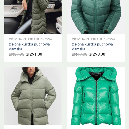
ZIELONA KURTKA PUCHOWA DAMSKA
ZIELONA KURTKA PUCHOWA DAMSKA
zielona kurtka puchowa
zielona kurtka puchowa
damska
damska
zł
437.00
zł
291.00
zł
447.00
zł
298.00