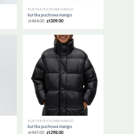
KURTKA PUCHOWA MANGO
kurtka puchowa mango
zł
464.00
zł
309.00
KURTKA PUCHOWA MANGO
kurtka puchowa mango
zł
447.00
zł
298.00