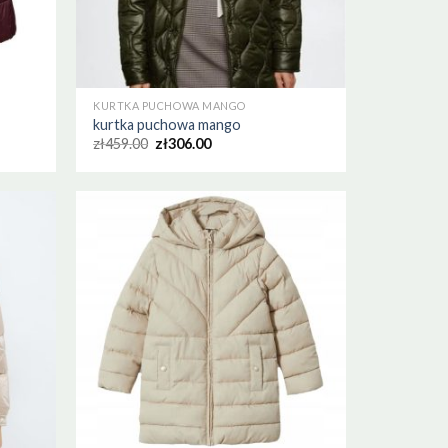
KURTKA PUCHOWA MANGO
kurtka puchowa mango
zł
459.00
zł
306.00