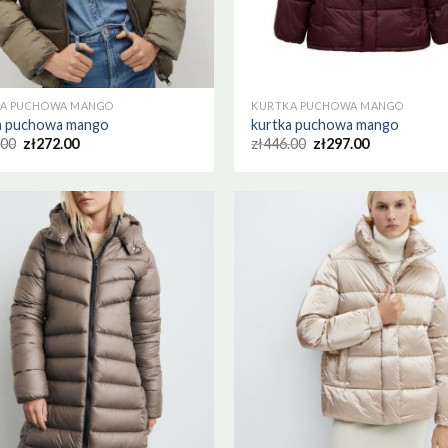
A PUCHOWA MANGO
KURTKA PUCHOWA MANGO
a puchowa mango
kurtka puchowa mango
.00
zł
272.00
zł
446.00
zł
297.00