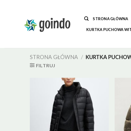
Skip
to
content
STRONA GŁÓWNA
KURTKA PUCHOWA WI
STRONA GŁÓWNA
/
KURTKA PUCHO
FILTRUJ