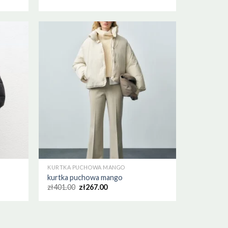
KURTKA PUCHOWA MANGO
kurtka puchowa mango
zł
401.00
zł
267.00