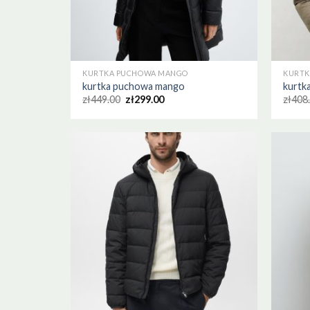
KURTKA PUCHOWA MANGO
KURTK
kurtka puchowa mango
kurtk
zł
449.00
zł
299.00
zł
408