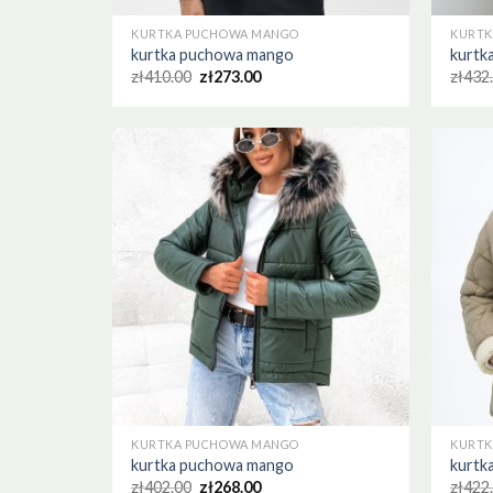
KURTKA PUCHOWA MANGO
KURTK
kurtka puchowa mango
kurtk
zł
410.00
zł
273.00
zł
432
KURTKA PUCHOWA MANGO
KURTK
kurtka puchowa mango
kurtk
zł
402.00
zł
268.00
zł
422