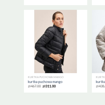
KURTKA PUCHOWA MANGO
KURTK
kurtka puchowa mango
kurtk
zł
467.00
zł
311.00
zł
438