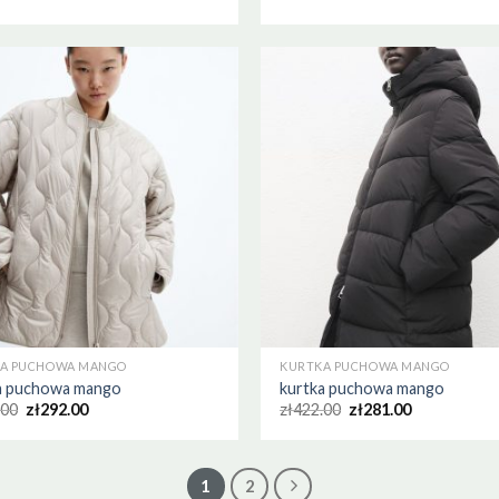
A PUCHOWA MANGO
KURTKA PUCHOWA MANGO
a puchowa mango
kurtka puchowa mango
.00
zł
292.00
zł
422.00
zł
281.00
1
2