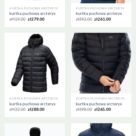
KURTKA PUCHOWA ARCTERYX
KURTKA PUCHOWA ARCTERYX
kurtka puchowa arcteryx
kurtka puchowa arcteryx
zł
419.00
zł
279.00
zł
392.00
zł
261.00
KURTKA PUCHOWA ARCTERYX
KURTKA PUCHOWA ARCTERYX
kurtka puchowa arcteryx
kurtka puchowa arcteryx
zł
432.00
zł
288.00
zł
398.00
zł
265.00