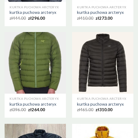
KURTKA PUCHOWA ARCTERYX
KURTKA PUCHOWA ARCTERYX
kurtka puchowa arcteryx
kurtka puchowa arcteryx
zł
444.00
zł
296.00
zł
410.00
zł
273.00
KURTKA PUCHOWA ARCTERYX
KURTKA PUCHOWA ARCTERYX
kurtka puchowa arcteryx
kurtka puchowa arcteryx
zł
396.00
zł
264.00
zł
465.00
zł
310.00