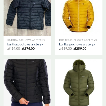
KURTKA PUCHOWA ARCTERYX
KURTKA PUCHOWA ARCTERYX
kurtka puchowa arcteryx
kurtka puchowa arcteryx
zł
414.00
zł
276.00
zł
389.00
zł
259.00