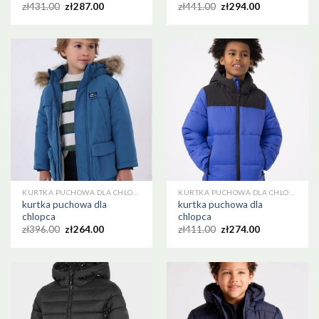
zł
431.00
zł
287.00
zł
441.00
zł
294.00
KURTKA PUCHOWA DLA CHLOPCA
KURTKA PUCHOWA DLA CHLOPCA
kurtka puchowa dla
kurtka puchowa dla
chlopca
chlopca
zł
396.00
zł
264.00
zł
411.00
zł
274.00