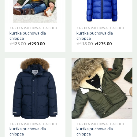
KURTKA PUCHOWA DLA CHLOPCA
KURTKA PUCHOWA DLA CHLOPCA
kurtka puchowa dla
kurtka puchowa dla
chlopca
chlopca
zł
435.00
zł
290.00
zł
413.00
zł
275.00
KURTKA PUCHOWA DLA CHLOPCA
KURTKA PUCHOWA DLA CHLOPCA
kurtka puchowa dla
kurtka puchowa dla
chlopca
chlopca