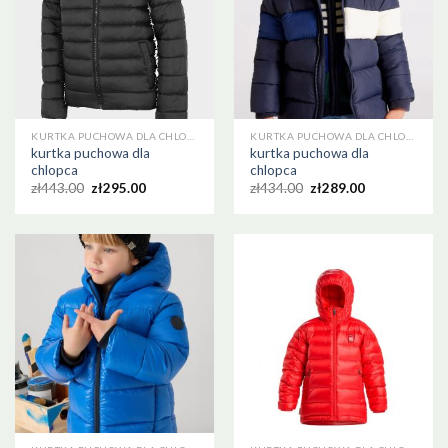
KURTKA PUCHOWA DLA CHLOPCA
KURTKA PUCHOWA DLA CHLOPCA
kurtka puchowa dla
kurtka puchowa dla
chlopca
chlopca
zł
443.00
zł
295.00
zł
434.00
zł
289.00