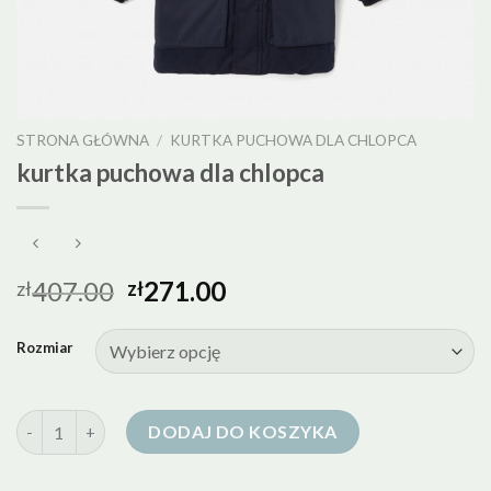
STRONA GŁÓWNA
/
KURTKA PUCHOWA DLA CHLOPCA
kurtka puchowa dla chlopca
407.00
271.00
zł
zł
Rozmiar
ilość kurtka puchowa dla chlopca
DODAJ DO KOSZYKA