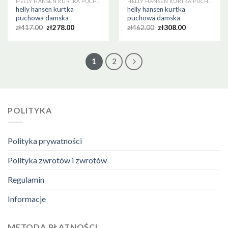
HELLY HANSEN KURTKA PUCHOWA DAMSKA
HELLY HANSEN KURTKA PUCHOWA DAMSKA
helly hansen kurtka
helly hansen kurtka
puchowa damska
puchowa damska
zł
417.00
zł
278.00
zł
462.00
zł
308.00
1
2
POLITYKA
Polityka prywatności
Polityka zwrotów i zwrotów
Regulamin
Informacje
METODA PŁATNOŚCI