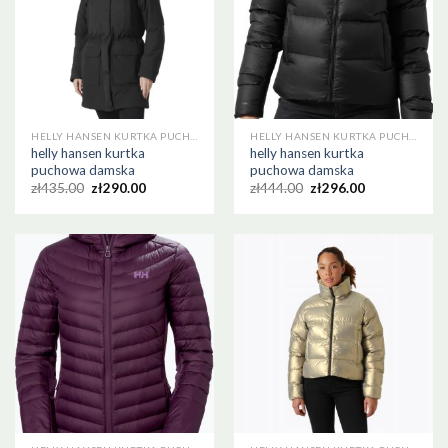
HELLY HANSEN KURTKA PUCHOWA DAMSKA
HELLY HANSEN KURTKA PUCHOWA DAMSKA
helly hansen kurtka
helly hansen kurtka
puchowa damska
puchowa damska
zł
435.00
zł
290.00
zł
444.00
zł
296.00