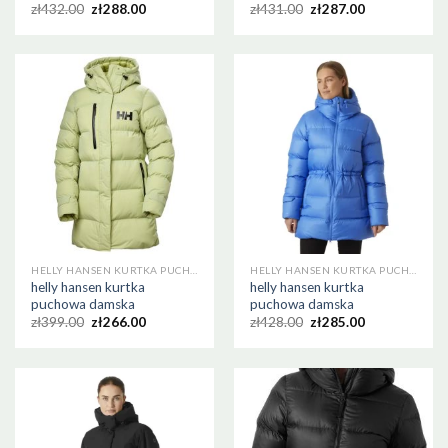
zł
432.00
zł
288.00
zł
431.00
zł
287.00
HELLY HANSEN KURTKA PUCHOWA DAMSKA
HELLY HANSEN KURTKA PUCHOWA DAMSKA
helly hansen kurtka
helly hansen kurtka
puchowa damska
puchowa damska
zł
399.00
zł
266.00
zł
428.00
zł
285.00