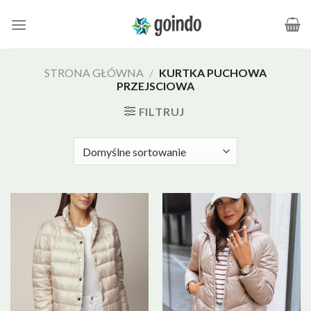
Skip
to
content
STRONA GŁÓWNA
/
KURTKA PUCHOWA
PRZEJSCIOWA
FILTRUJ