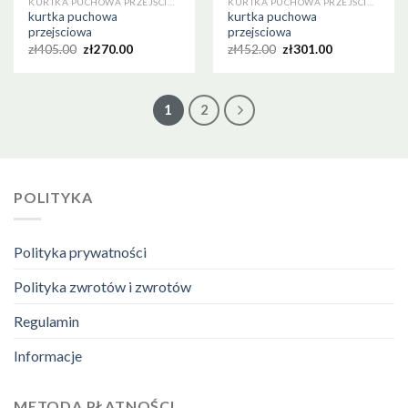
KURTKA PUCHOWA PRZEJSCIOWA
KURTKA PUCHOWA PRZEJSCIOWA
kurtka puchowa
kurtka puchowa
przejsciowa
przejsciowa
zł
405.00
zł
270.00
zł
452.00
zł
301.00
1
2
POLITYKA
Polityka prywatności
Polityka zwrotów i zwrotów
Regulamin
Informacje
METODA PŁATNOŚCI