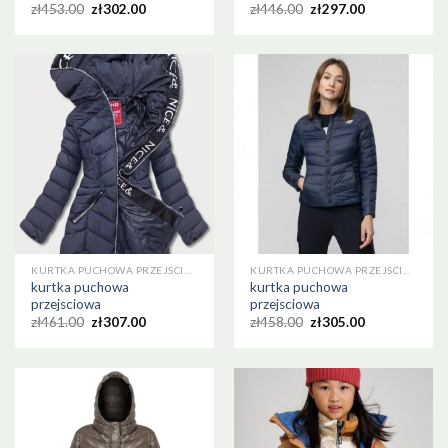
zł
453.00
zł
302.00
zł
446.00
zł
297.00
KURTKA PUCHOWA PRZEJSCIOWA
KURTKA PUCHOWA PRZEJSCIOWA
kurtka puchowa
kurtka puchowa
przejsciowa
przejsciowa
zł
461.00
zł
307.00
zł
458.00
zł
305.00