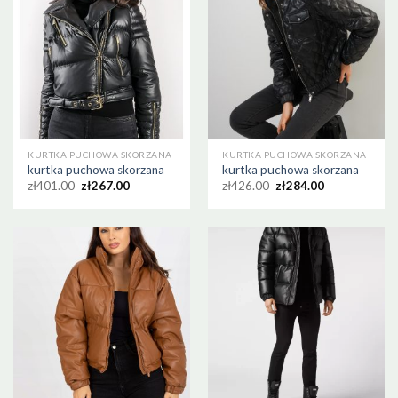
KURTKA PUCHOWA SKORZANA
KURTKA PUCHOWA SKORZANA
kurtka puchowa skorzana
kurtka puchowa skorzana
zł
401.00
zł
267.00
zł
426.00
zł
284.00