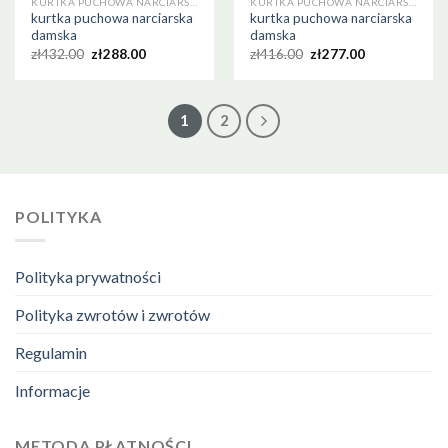
KURTKA PUCHOWA NARCIARSKA DAMSKA
KURTKA PUCHOWA NARCIARSKA DAMSKA
kurtka puchowa narciarska
kurtka puchowa narciarska
damska
damska
zł
432.00
zł
288.00
zł
416.00
zł
277.00
1
2
POLITYKA
Polityka prywatności
Polityka zwrotów i zwrotów
Regulamin
Informacje
METODA PŁATNOŚCI