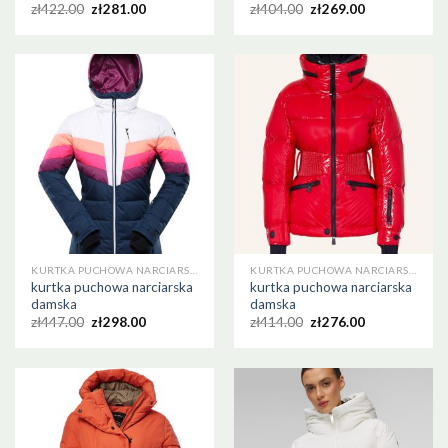
zł
422.00
zł
281.00
zł
404.00
zł
269.00
KURTKA PUCHOWA NARCIARSKA DAMSKA
KURTKA PUCHOWA NARCIARSKA DAMSKA
kurtka puchowa narciarska
kurtka puchowa narciarska
damska
damska
zł
447.00
zł
298.00
zł
414.00
zł
276.00