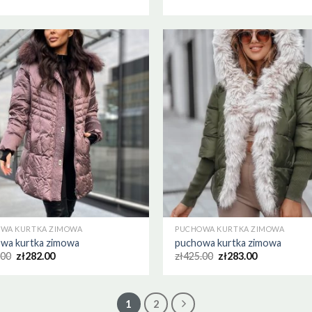
WA KURTKA ZIMOWA
PUCHOWA KURTKA ZIMOWA
wa kurtka zimowa
puchowa kurtka zimowa
.00
zł
282.00
zł
425.00
zł
283.00
1
2