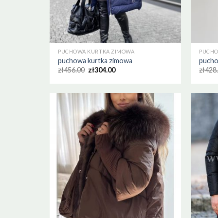
PUCHOWA KURTKA ZIMOWA
PUCHO
puchowa kurtka zimowa
pucho
zł
456.00
zł
304.00
zł
428