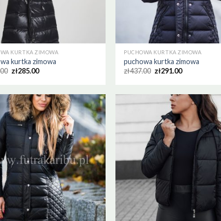
WA KURTKA ZIMOWA
PUCHOWA KURTKA ZIMOWA
wa kurtka zimowa
puchowa kurtka zimowa
.00
zł
285.00
zł
437.00
zł
291.00