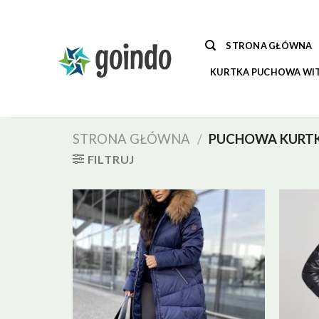
Skip
to
content
STRONA GŁÓWNA
KURTKA PUCHOWA WI
STRONA GŁÓWNA
/
PUCHOWA KURT
FILTRUJ