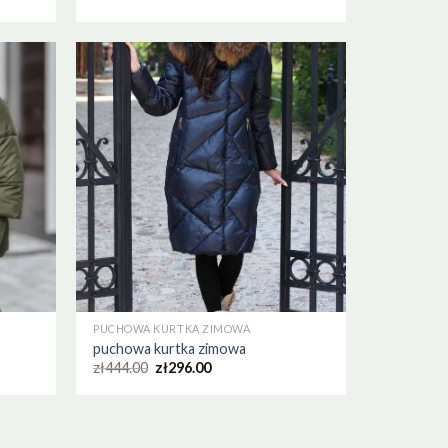
PUCHOWA KURTKA ZIMOWA
puchowa kurtka zimowa
zł
444.00
zł
296.00