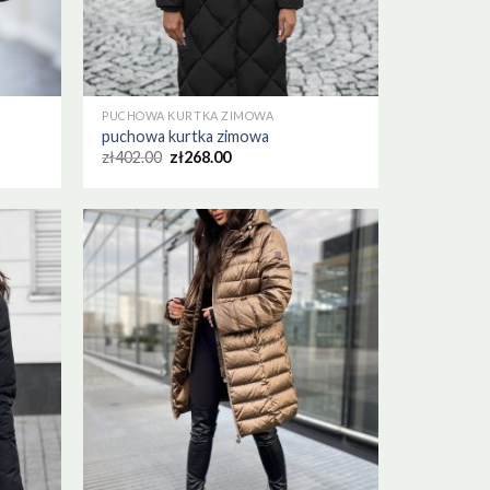
PUCHOWA KURTKA ZIMOWA
puchowa kurtka zimowa
zł
402.00
zł
268.00