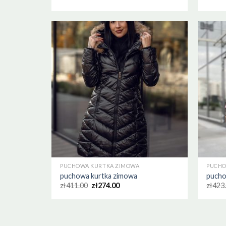
PUCHOWA KURTKA ZIMOWA
PUCHO
puchowa kurtka zimowa
pucho
zł
411.00
zł
274.00
zł
423