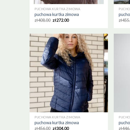
PUCHOWA KURTKA ZIMOWA
PUCHO
puchowa kurtka zimowa
pucho
zł
408.00
zł
272.00
zł
455
PUCHOWA KURTKA ZIMOWA
PUCHO
puchowa kurtka zimowa
pucho
zł
456.00
zł
304.00
zł
446