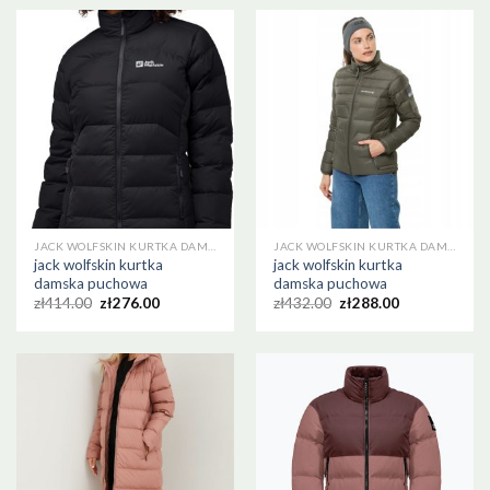
JACK WOLFSKIN KURTKA DAMSKA PUCHOWA
JACK WOLFSKIN KURTKA DAMSKA PUCHOWA
jack wolfskin kurtka
jack wolfskin kurtka
damska puchowa
damska puchowa
zł
414.00
zł
276.00
zł
432.00
zł
288.00