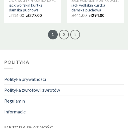
JACK WOLFSKIN KURTKA DAMSKA PUCHOWA
JACK WOLFSKIN KURTKA DAMSKA PUCHOWA
jack wolfskin kurtka
jack wolfskin kurtka
damska puchowa
damska puchowa
zł
416.00
zł
277.00
zł
441.00
zł
294.00
1
2
POLITYKA
Polityka prywatności
Polityka zwrotów i zwrotów
Regulamin
Informacje
METODA PŁATNOŚCI