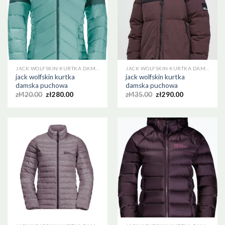
JACK WOLFSKIN KURTKA DAMSKA PUCHOWA
JACK WOLFSKIN KURTKA DAMSKA PUCHOWA
jack wolfskin kurtka
jack wolfskin kurtka
damska puchowa
damska puchowa
zł
420.00
zł
280.00
zł
435.00
zł
290.00