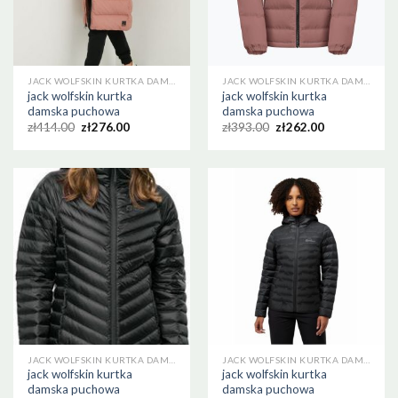
JACK WOLFSKIN KURTKA DAMSKA PUCHOWA
JACK WOLFSKIN KURTKA DAMSKA PUCHOWA
jack wolfskin kurtka
jack wolfskin kurtka
damska puchowa
damska puchowa
zł
414.00
zł
276.00
zł
393.00
zł
262.00
JACK WOLFSKIN KURTKA DAMSKA PUCHOWA
JACK WOLFSKIN KURTKA DAMSKA PUCHOWA
jack wolfskin kurtka
jack wolfskin kurtka
damska puchowa
damska puchowa