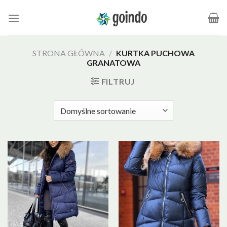
Skip
to
content
STRONA GŁÓWNA
/
KURTKA PUCHOWA
GRANATOWA
FILTRUJ