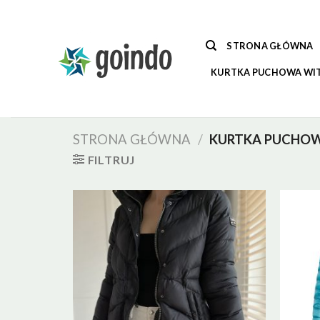
Skip
to
content
STRONA GŁÓWNA
KURTKA PUCHOWA WI
STRONA GŁÓWNA
/
KURTKA PUCHOW
FILTRUJ