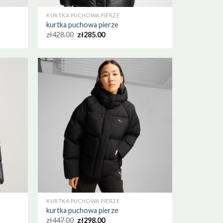
KURTKA PUCHOWA PIERZE
kurtka puchowa pierze
zł
428.00
zł
285.00
KURTKA PUCHOWA PIERZE
kurtka puchowa pierze
zł
447.00
zł
298.00