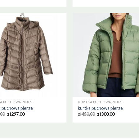
A PUCHOWA PIERZE
KURTKA PUCHOWA PIERZE
a puchowa pierze
kurtka puchowa pierze
.00
zł
297.00
zł
450.00
zł
300.00