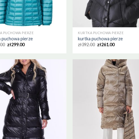
A PUCHOWA PIERZE
KURTKA PUCHOWA PIERZE
a puchowa pierze
kurtka puchowa pierze
.00
zł
299.00
zł
392.00
zł
261.00