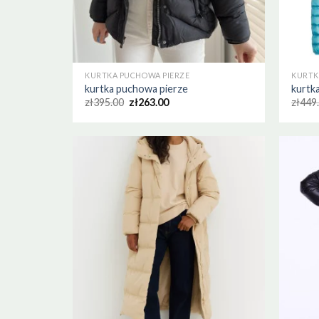
KURTKA PUCHOWA PIERZE
KURTK
kurtka puchowa pierze
kurtk
zł
395.00
zł
263.00
zł
449