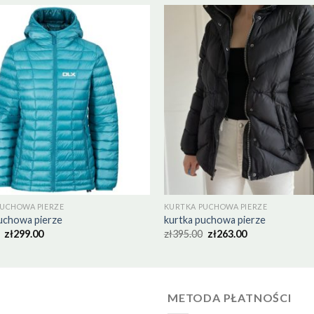
UCHOWA PIERZE
KURTKA PUCHOWA PIERZE
uchowa pierze
kurtka puchowa pierze
zł
299.00
zł
395.00
zł
263.00
METODA PŁATNOŚCI