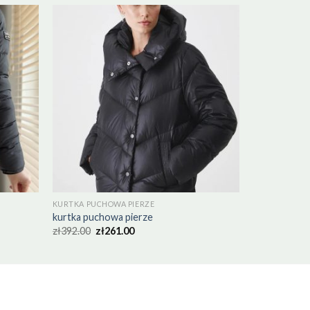
KURTKA PUCHOWA PIERZE
kurtka puchowa pierze
zł
392.00
zł
261.00