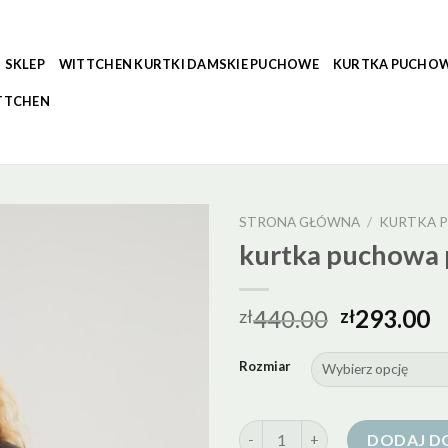
SKLEP
WITTCHEN KURTKI DAMSKIE PUCHOWE
KURTKA PUCHOW
TTCHEN
STRONA GŁÓWNA
/
KURTKA P
kurtka puchowa 
440.00
293.00
zł
zł
Rozmiar
ilość kurtka puchowa pierze
DODAJ D