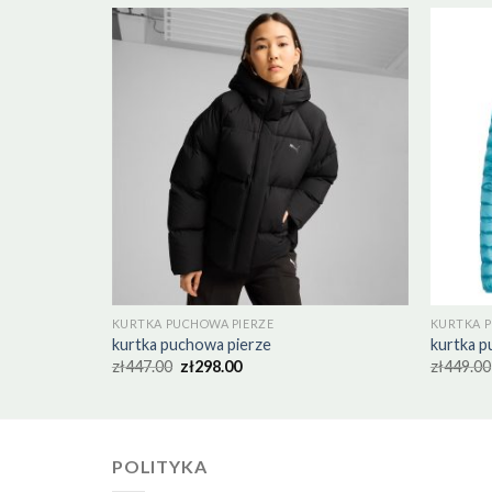
KURTKA PUCHOWA PIERZE
KURTKA P
kurtka puchowa pierze
kurtka p
zł
447.00
zł
298.00
zł
449.00
POLITYKA