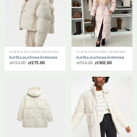
KURTKA PUCHOWA KREMOWA
KURTKA PUCHOWA KREMOWA
kurtka puchowa kremowa
kurtka puchowa kremowa
zł
413.00
zł
275.00
zł
453.00
zł
302.00