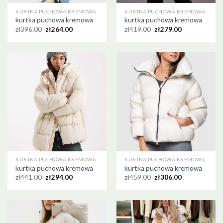
KURTKA PUCHOWA KREMOWA
KURTKA PUCHOWA KREMOWA
kurtka puchowa kremowa
kurtka puchowa kremowa
zł
396.00
zł
264.00
zł
419.00
zł
279.00
KURTKA PUCHOWA KREMOWA
KURTKA PUCHOWA KREMOWA
kurtka puchowa kremowa
kurtka puchowa kremowa
zł
441.00
zł
294.00
zł
459.00
zł
306.00