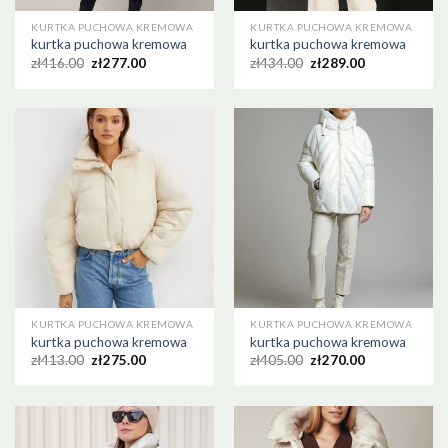
KURTKA PUCHOWA KREMOWA
KURTKA PUCHOWA KREMOWA
kurtka puchowa kremowa
kurtka puchowa kremowa
zł
416.00
zł
277.00
zł
434.00
zł
289.00
KURTKA PUCHOWA KREMOWA
KURTKA PUCHOWA KREMOWA
kurtka puchowa kremowa
kurtka puchowa kremowa
zł
413.00
zł
275.00
zł
405.00
zł
270.00