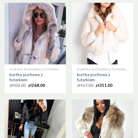
KURTKA PUCHOWA Z FUTERKIEM
KURTKA PUCHOWA Z FUTERKIEM
kurtka puchowa z
kurtka puchowa z
futerkiem
futerkiem
zł
402.00
zł
268.00
zł
467.00
zł
311.00