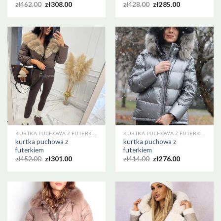
zł
462.00
zł
308.00
zł
428.00
zł
285.00
KURTKA PUCHOWA Z FUTERKIEM
KURTKA PUCHOWA Z FUTERKIEM
kurtka puchowa z
kurtka puchowa z
futerkiem
futerkiem
zł
452.00
zł
301.00
zł
414.00
zł
276.00