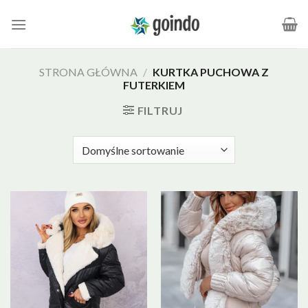
Skip
to
content
STRONA GŁÓWNA
/
KURTKA PUCHOWA Z
FUTERKIEM
FILTRUJ