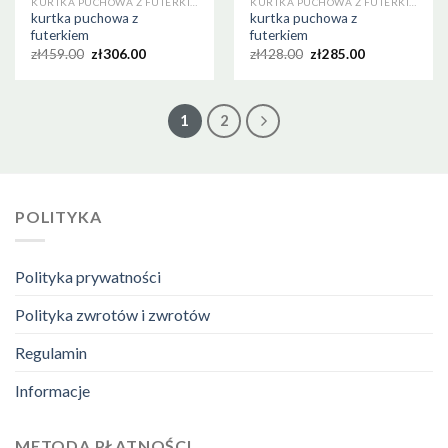
KURTKA PUCHOWA Z FUTERKIEM
KURTKA PUCHOWA Z FUTERKIEM
kurtka puchowa z
kurtka puchowa z
futerkiem
futerkiem
zł
459.00
zł
306.00
zł
428.00
zł
285.00
1
2
POLITYKA
Polityka prywatności
Polityka zwrotów i zwrotów
Regulamin
Informacje
METODA PŁATNOŚCI