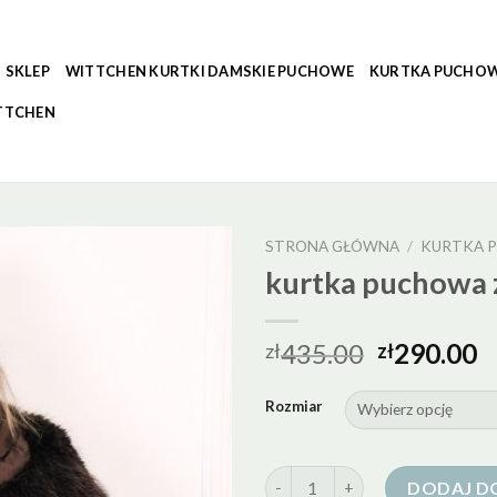
SKLEP
WITTCHEN KURTKI DAMSKIE PUCHOWE
KURTKA PUCHOW
TTCHEN
STRONA GŁÓWNA
/
KURTKA P
kurtka puchowa 
435.00
290.00
zł
zł
Rozmiar
ilość kurtka puchowa z futerk
DODAJ D