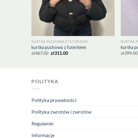
KURTKA PUCHOWA Z FUTERKIEM
KURTKA 
kurtka puchowa z futerkiem
kurtka p
zł
467.00
zł
311.00
zł
399.00
POLITYKA
Polityka prywatności
Polityka zwrotów i zwrotów
Regulamin
Informacje