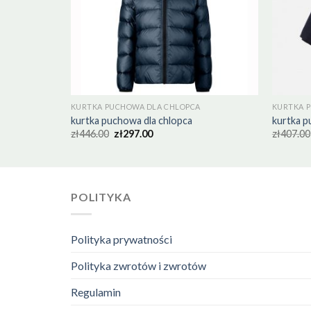
KURTKA PUCHOWA DLA CHLOPCA
KURTKA 
kurtka puchowa dla chlopca
kurtka p
zł
446.00
zł
297.00
zł
407.00
POLITYKA
Polityka prywatności
Polityka zwrotów i zwrotów
Regulamin