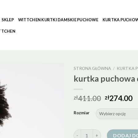
SKLEP
WITTCHEN KURTKI DAMSKIE PUCHOWE
KURTKA PUCHOW
TTCHEN
STRONA GŁÓWNA
/
KURTKA 
kurtka puchowa 
411.00
274.00
zł
zł
Rozmiar
ilość kurtka puchowa dla chlop
DODAJ D