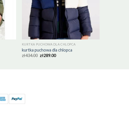
KURTKA PUCHOWA DLA CHLOPCA
kurtka puchowa dla chlopca
zł
434.00
zł
289.00