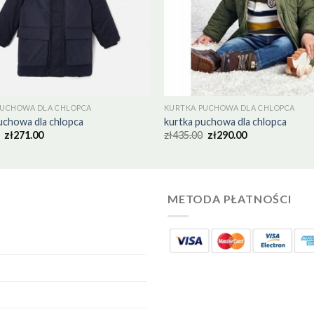
PUCHOWA DLA CHLOPCA
KURTKA PUCHOWA DLA CHLOPCA
uchowa dla chlopca
kurtka puchowa dla chlopca
zł
271.00
zł
435.00
zł
290.00
METODA PŁATNOŚCI