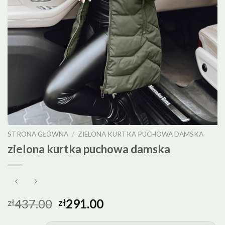
STRONA GŁÓWNA
/
ZIELONA KURTKA PUCHOWA DAMSKA
zielona kurtka puchowa damska
437.00
291.00
zł
zł