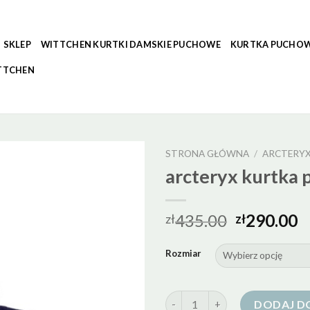
SKLEP
WITTCHEN KURTKI DAMSKIE PUCHOWE
KURTKA PUCHOW
TTCHEN
STRONA GŁÓWNA
/
ARCTERY
arcteryx kurtka
435.00
290.00
zł
zł
Rozmiar
ilość arcteryx kurtka puchowa
DODAJ D