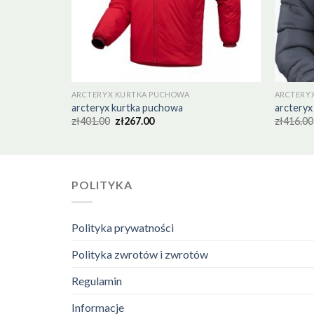
ARCTERYX KURTKA PUCHOWA
ARCTERY
arcteryx kurtka puchowa
arcteryx
zł
401.00
zł
267.00
zł
416.00
POLITYKA
Polityka prywatności
Polityka zwrotów i zwrotów
Regulamin
Informacje