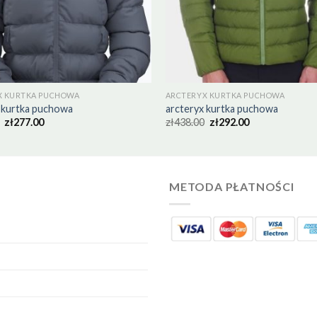
X KURTKA PUCHOWA
ARCTERYX KURTKA PUCHOWA
 kurtka puchowa
arcteryx kurtka puchowa
zł
277.00
zł
438.00
zł
292.00
METODA PŁATNOŚCI