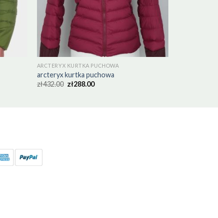
ARCTERYX KURTKA PUCHOWA
arcteryx kurtka puchowa
zł
432.00
zł
288.00