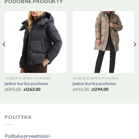
PODOBNE PRODUKTY
JANBOR KURTKA PUCHOWA
JANBOR KURTKA PUCHOWA
janbor kurtka puchowa
janbor kurtka puchowa
zł
395.00
zł
263.00
zł
441.00
zł
294.00
POLITYKA
Polityka prywatności