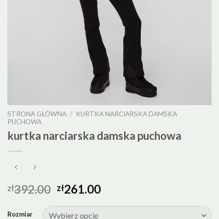
STRONA GŁÓWNA
/
KURTKA NARCIARSKA DAMSKA
PUCHOWA
kurtka narciarska damska puchowa
392.00
261.00
zł
zł
Rozmiar