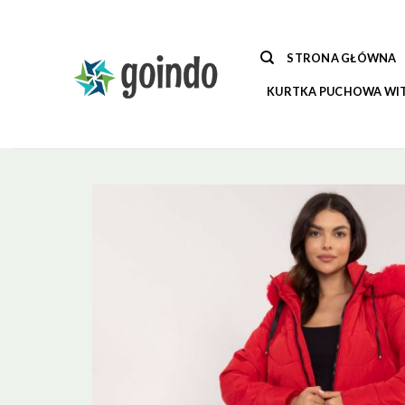
Skip
to
content
STRONA GŁÓWNA
KURTKA PUCHOWA WI