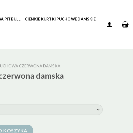
A PITBULL
CIENKIE KURTKI PUCHOWE DAMSKIE
PUCHOWA CZERWONA DAMSKA
 czerwona damska
a damska
O KOSZYKA