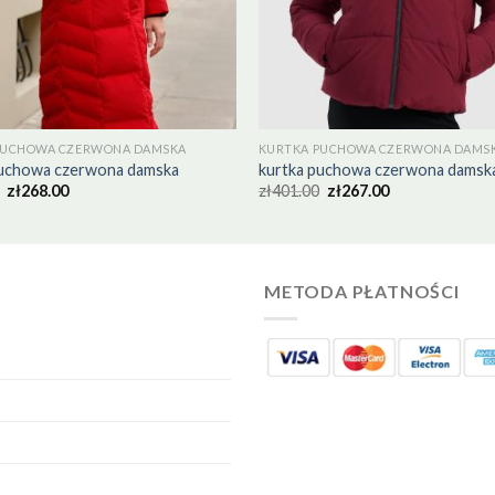
PUCHOWA CZERWONA DAMSKA
KURTKA PUCHOWA CZERWONA DAMS
puchowa czerwona damska
kurtka puchowa czerwona damsk
zł
268.00
zł
401.00
zł
267.00
METODA PŁATNOŚCI