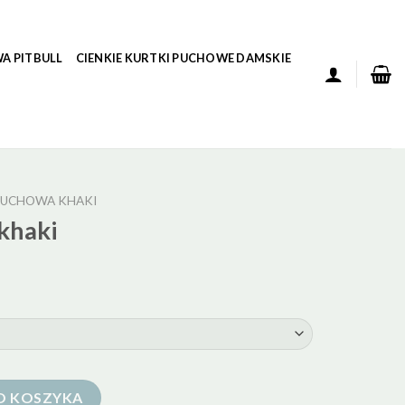
A PITBULL
CIENKIE KURTKI PUCHOWE DAMSKIE
PUCHOWA KHAKI
khaki
O KOSZYKA