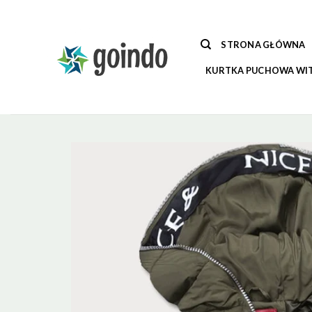
Skip
to
content
STRONA GŁÓWNA
KURTKA PUCHOWA WI