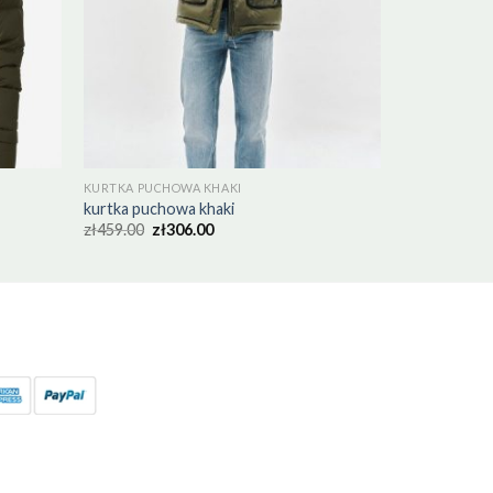
KURTKA PUCHOWA KHAKI
kurtka puchowa khaki
zł
459.00
zł
306.00