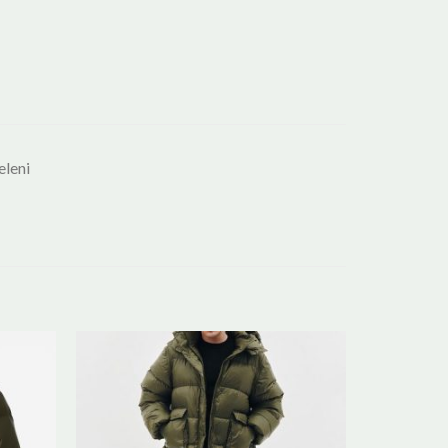
eleni