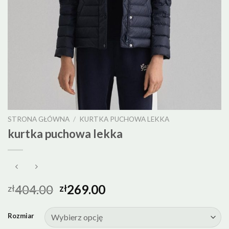
STRONA GŁÓWNA
/
KURTKA PUCHOWA LEKKA
kurtka puchowa lekka
404.00
269.00
zł
zł
Rozmiar