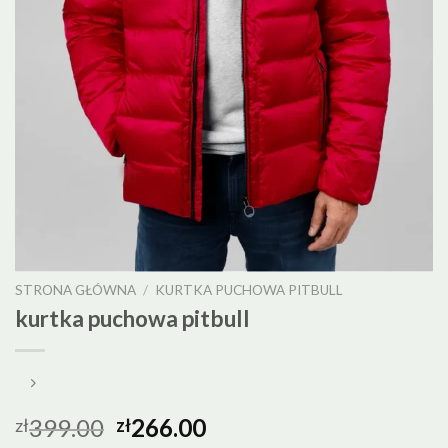
STRONA GŁÓWNA
/
KURTKA PUCHOWA PITBULL
kurtka puchowa pitbull
399.00
266.00
zł
zł