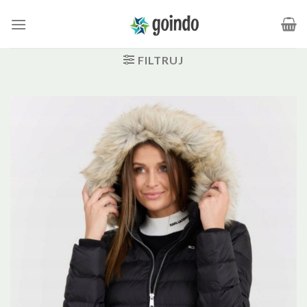
Skip
to
content
FILTRUJ