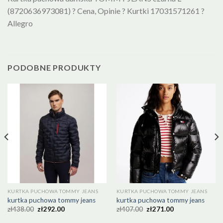
(8720636973081) ? Cena, Opinie ? Kurtki 17031571261 ?
Allegro
PODOBNE PRODUKTY
KURTKA PUCHOWA TOMMY JEANS
KURTKA PUCHOWA TOMMY JEANS
kurtka puchowa tommy jeans
kurtka puchowa tommy jeans
zł
438.00
zł
292.00
zł
407.00
zł
271.00