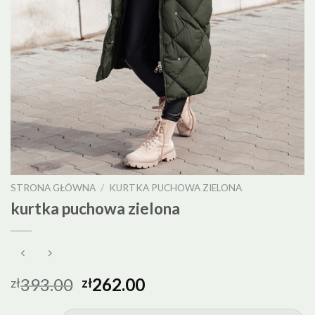
STRONA GŁÓWNA
/
KURTKA PUCHOWA ZIELONA
kurtka puchowa zielona
393.00
262.00
zł
zł