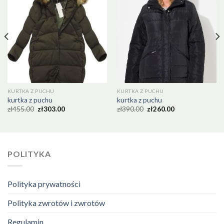
KURTKA Z PUCHU
KURTKA Z PUCHU
kurtka z puchu
kurtka z puchu
zł
455.00
zł
303.00
zł
390.00
zł
260.00
POLITYKA
Polityka prywatności
Polityka zwrotów i zwrotów
Regulamin