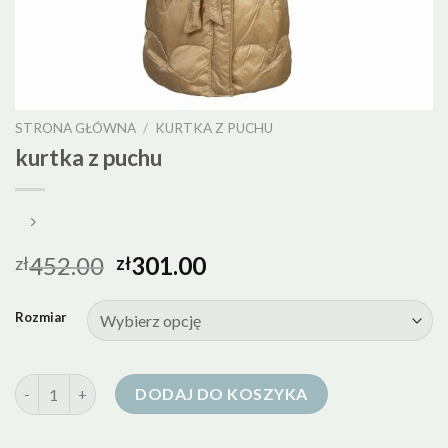
STRONA GŁÓWNA
/
KURTKA Z PUCHU
kurtka z puchu
452.00
301.00
zł
zł
Rozmiar
ilość kurtka z puchu
DODAJ DO KOSZYKA