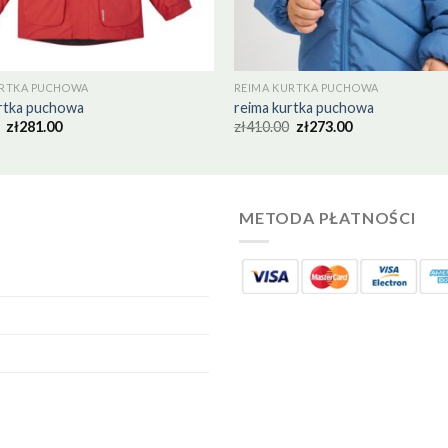
URTKA PUCHOWA
REIMA KURTKA PUCHOWA
rtka puchowa
reima kurtka puchowa
zł
281.00
zł
410.00
zł
273.00
METODA PŁATNOŚCI