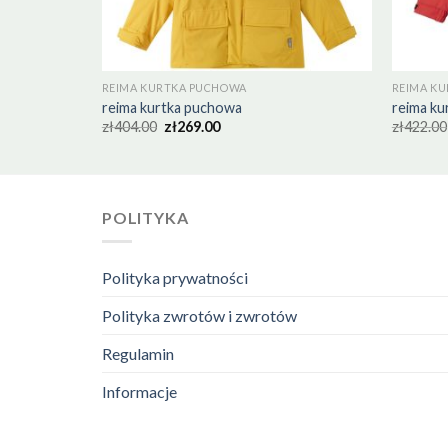
REIMA KURTKA PUCHOWA
REIMA K
reima kurtka puchowa
reima ku
zł
404.00
zł
269.00
zł
422.00
POLITYKA
Polityka prywatności
Polityka zwrotów i zwrotów
Regulamin
Informacje