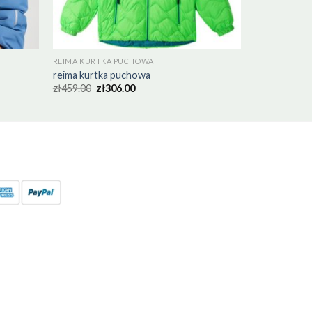
REIMA KURTKA PUCHOWA
reima kurtka puchowa
zł
459.00
zł
306.00