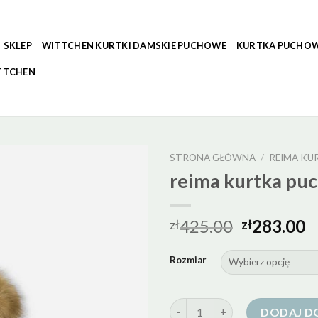
SKLEP
WITTCHEN KURTKI DAMSKIE PUCHOWE
KURTKA PUCHOW
TTCHEN
STRONA GŁÓWNA
/
REIMA K
reima kurtka pu
425.00
283.00
zł
zł
Rozmiar
ilość reima kurtka puchowa
DODAJ D