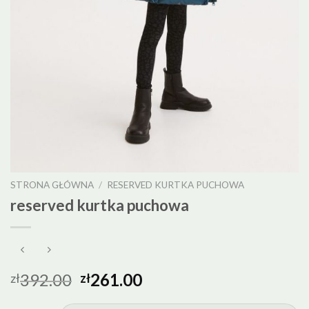
STRONA GŁÓWNA
/
RESERVED KURTKA PUCHOWA
reserved kurtka puchowa
392.00
261.00
zł
zł