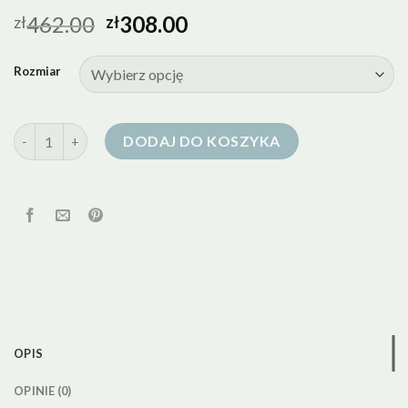
462.00
308.00
zł
zł
Rozmiar
ilość vistula kurtka puchowa damska
DODAJ DO KOSZYKA
OPIS
OPINIE (0)