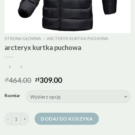
STRONA GŁÓWNA
/
ARCTERYX KURTKA PUCHOWA
arcteryx kurtka puchowa
464.00
309.00
zł
zł
Rozmiar
ilość arcteryx kurtka puchowa
DODAJ DO KOSZYKA