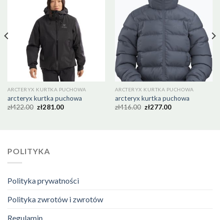
ARCTERYX KURTKA PUCHOWA
ARCTERYX KURTKA PUCHOWA
arcteryx kurtka puchowa
arcteryx kurtka puchowa
zł
422.00
zł
281.00
zł
416.00
zł
277.00
POLITYKA
Polityka prywatności
Polityka zwrotów i zwrotów
Regulamin