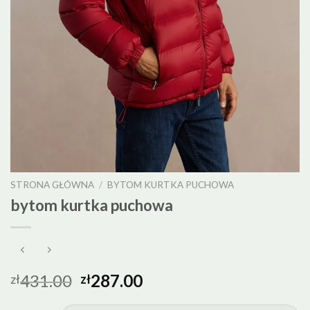
STRONA GŁÓWNA
/
BYTOM KURTKA PUCHOWA
bytom kurtka puchowa
431.00
287.00
zł
zł