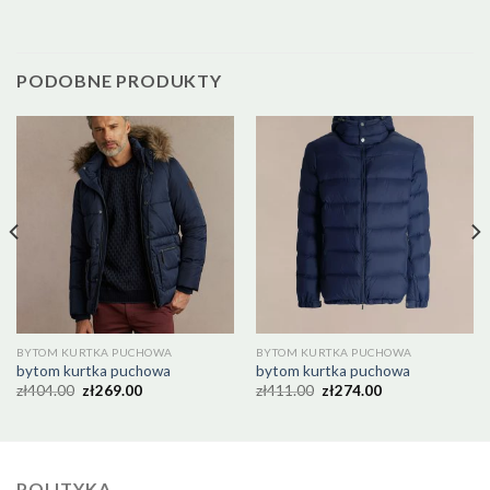
PODOBNE PRODUKTY
BYTOM KURTKA PUCHOWA
BYTOM KURTKA PUCHOWA
bytom kurtka puchowa
bytom kurtka puchowa
zł
404.00
zł
269.00
zł
411.00
zł
274.00
POLITYKA