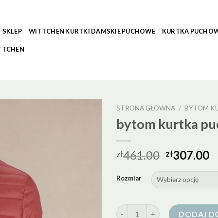
SKLEP
WITTCHEN KURTKI DAMSKIE PUCHOWE
KURTKA PUCHOW
TTCHEN
STRONA GŁÓWNA
/
BYTOM K
bytom kurtka p
461.00
307.00
zł
zł
Rozmiar
ilość bytom kurtka puchowa
DODAJ D