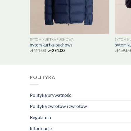
BYTOM KURTKA PUCHOWA
BYTOM K
bytom kurtka puchowa
bytom k
zł
411.00
zł
274.00
zł
459.00
POLITYKA
Polityka prywatności
Polityka zwrotów i zwrotów
Regulamin
Informacje