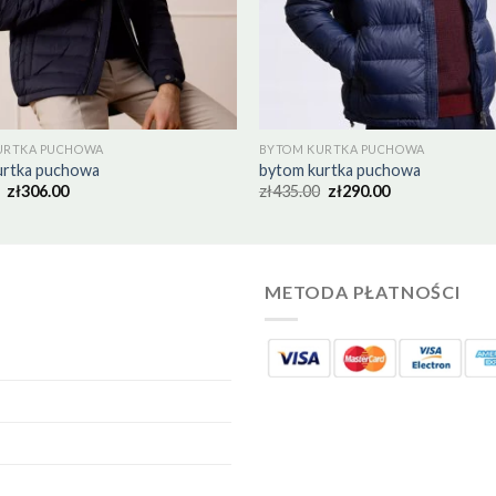
URTKA PUCHOWA
BYTOM KURTKA PUCHOWA
urtka puchowa
bytom kurtka puchowa
zł
306.00
zł
435.00
zł
290.00
METODA PŁATNOŚCI