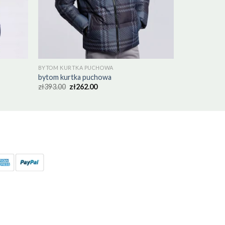
BYTOM KURTKA PUCHOWA
bytom kurtka puchowa
zł
393.00
zł
262.00