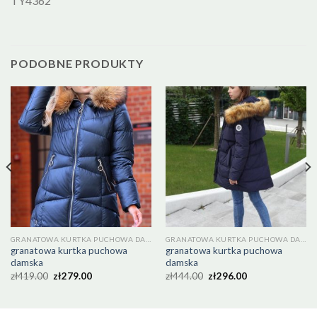
TY4362
PODOBNE PRODUKTY
GRANATOWA KURTKA PUCHOWA DAMSKA
GRANATOWA KURTKA PUCHOWA DAMSKA
granatowa kurtka puchowa
granatowa kurtka puchowa
damska
damska
zł
419.00
zł
279.00
zł
444.00
zł
296.00