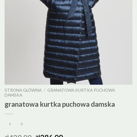
STRONA GŁÓWNA
/
GRANATOWA KURTKA PUCHOWA
DAMSKA
granatowa kurtka puchowa damska
zł
zł