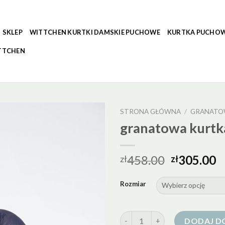
SKLEP
WITTCHEN KURTKI DAMSKIE PUCHOWE
KURTKA PUCHOW
TTCHEN
STRONA GŁÓWNA
/
GRANATO
granatowa kurt
458.00
305.00
zł
zł
Rozmiar
ilość granatowa kurtka pucho
DODAJ D