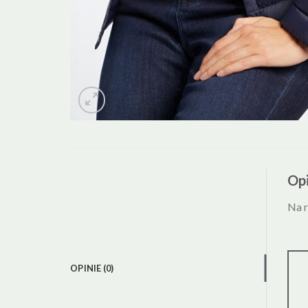
Opi
Na r
OPINIE (0)