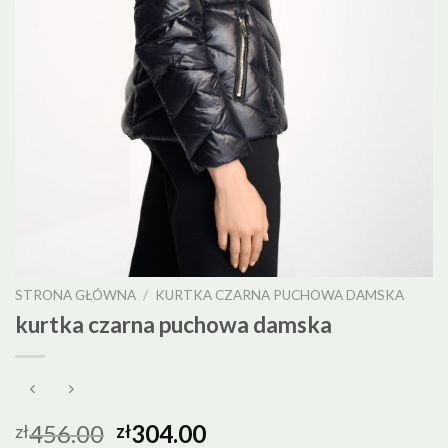
STRONA GŁÓWNA
/
KURTKA CZARNA PUCHOWA DAMSKA
kurtka czarna puchowa damska
456.00
304.00
zł
zł