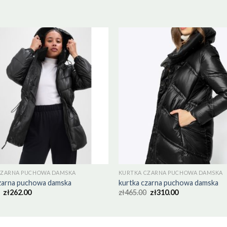
CZARNA PUCHOWA DAMSKA
KURTKA CZARNA PUCHOWA DAMSKA
czarna puchowa damska
kurtka czarna puchowa damska
zł
262.00
zł
465.00
zł
310.00