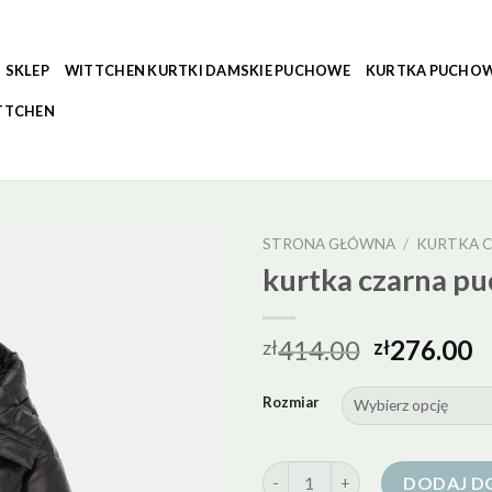
SKLEP
WITTCHEN KURTKI DAMSKIE PUCHOWE
KURTKA PUCHOW
TTCHEN
STRONA GŁÓWNA
/
KURTKA 
kurtka czarna p
414.00
276.00
zł
zł
Rozmiar
ilość kurtka czarna puchowa 
DODAJ D