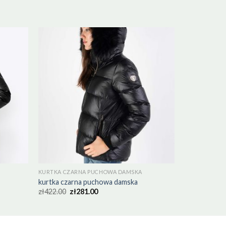
KURTKA CZARNA PUCHOWA DAMSKA
kurtka czarna puchowa damska
zł
422.00
zł
281.00