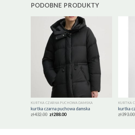
PODOBNE PRODUKTY
SKA
KURTKA CZARNA PUCHOWA DAMSKA
KURTKA 
ka
kurtka czarna puchowa damska
kurtka 
zł
432.00
zł
288.00
zł
393.00