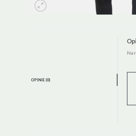
Opi
Na r
OPINIE (0)