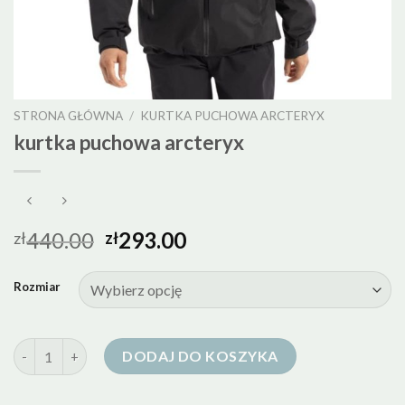
STRONA GŁÓWNA
/
KURTKA PUCHOWA ARCTERYX
kurtka puchowa arcteryx
440.00
293.00
zł
zł
Rozmiar
ilość kurtka puchowa arcteryx
DODAJ DO KOSZYKA