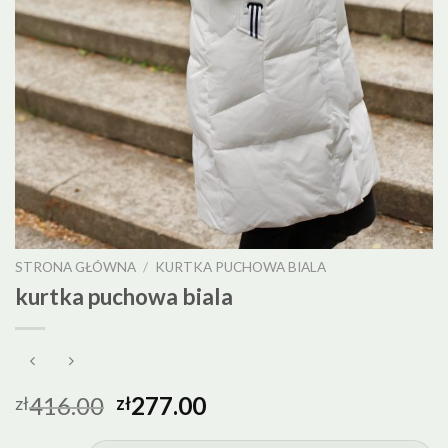
STRONA GŁÓWNA
/
KURTKA PUCHOWA BIALA
kurtka puchowa biala
416.00
277.00
zł
zł