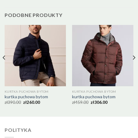
PODOBNE PRODUKTY
KURTKA PUCHOWA BYTOM
KURTKA PUCHOWA BYTOM
kurtka puchowa bytom
kurtka puchowa bytom
zł
390.00
zł
260.00
zł
459.00
zł
306.00
POLITYKA