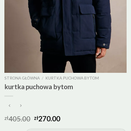
STRONA GŁÓWNA
/
KURTKA PUCHOWA BYTOM
kurtka puchowa bytom
405.00
270.00
zł
zł