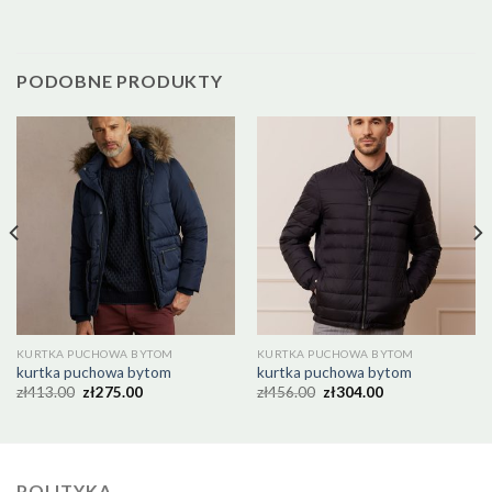
PODOBNE PRODUKTY
KURTKA PUCHOWA BYTOM
KURTKA PUCHOWA BYTOM
kurtka puchowa bytom
kurtka puchowa bytom
zł
413.00
zł
275.00
zł
456.00
zł
304.00
POLITYKA