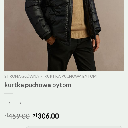
STRONA GŁÓWNA
/
KURTKA PUCHOWA BYTOM
kurtka puchowa bytom
459.00
306.00
zł
zł