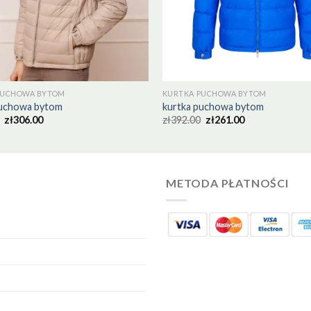
PUCHOWA BYTOM
KURTKA PUCHOWA BYTOM
puchowa bytom
kurtka puchowa bytom
zł
306.00
zł
392.00
zł
261.00
METODA PŁATNOŚCI