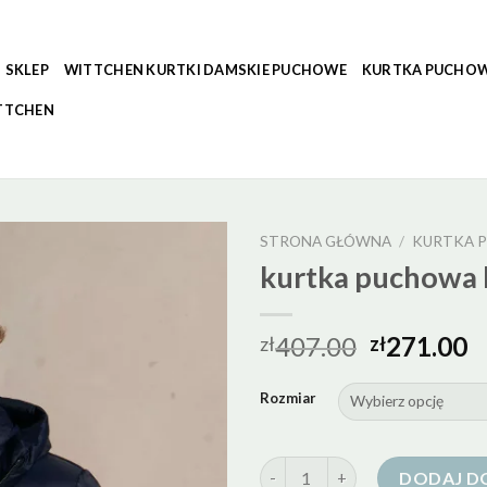
SKLEP
WITTCHEN KURTKI DAMSKIE PUCHOWE
KURTKA PUCHOW
TTCHEN
STRONA GŁÓWNA
/
KURTKA 
kurtka puchowa
407.00
271.00
zł
zł
Rozmiar
ilość kurtka puchowa bytom
DODAJ D