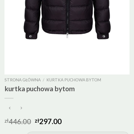
STRONA GŁÓWNA
/
KURTKA PUCHOWA BYTOM
kurtka puchowa bytom
446.00
297.00
zł
zł