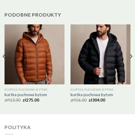
PODOBNE PRODUKTY
KURTKA PUCHOWA BYTOM
KURTKA PUCHOWA BYTOM
kurtka puchowa bytom
kurtka puchowa bytom
zł
413.00
zł
275.00
zł
456.00
zł
304.00
POLITYKA