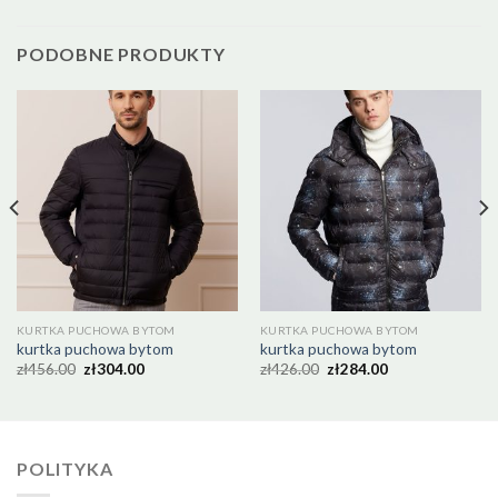
PODOBNE PRODUKTY
KURTKA PUCHOWA BYTOM
KURTKA PUCHOWA BYTOM
kurtka puchowa bytom
kurtka puchowa bytom
zł
456.00
zł
304.00
zł
426.00
zł
284.00
POLITYKA