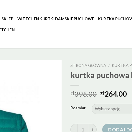
SKLEP
WITTCHEN KURTKI DAMSKIE PUCHOWE
KURTKA PUCHOW
TTCHEN
STRONA GŁÓWNA
/
KURTKA 
kurtka puchowa
396.00
264.00
zł
zł
Rozmiar
ilość kurtka puchowa bytom
DODAJ D