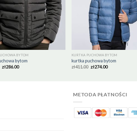
PUCHOWA BYTOM
KURTKA PUCHOWA BYTOM
puchowa bytom
kurtka puchowa bytom
zł
286.00
zł
411.00
zł
274.00
METODA PŁATNOŚCI