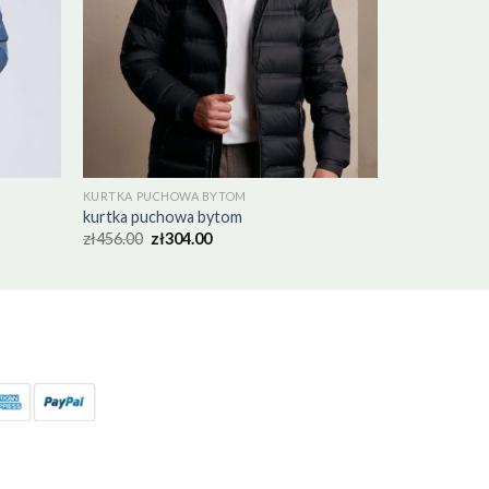
KURTKA PUCHOWA BYTOM
kurtka puchowa bytom
zł
456.00
zł
304.00